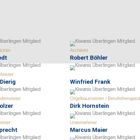
ickler
Archtiekt
edt
Robert Böhler
eister
Dierig
Winfried Frank
demeister
Orgelbaumeister / Berufstherapeu
olzer
Dirk Hornstein
ister
Unternehmer
precht
Marcus Maier