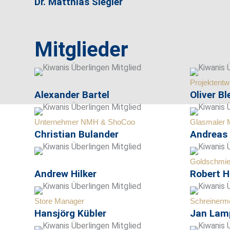
Dr. Matthias Siegler
Mitglieder
Projektentw
Alexander Bartel
Oliver Bl
Unternehmer NMH & ShoCoo
Glasmaler M
Christian Bulander
Andreas 
Goldschmie
Andrew Hilker
Robert H
Store Manager
Schreinerme
Hansjörg Kübler
Jan Lam