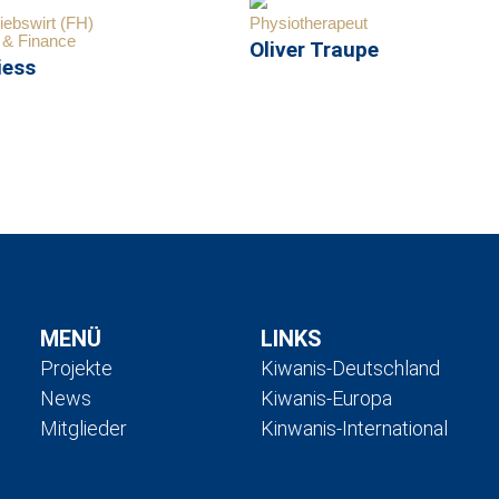
iebswirt (FH)
Physiotherapeut
 & Finance
Oliver Traupe
iess
MENÜ
LINKS
Projekte
Kiwanis-Deutschland
News
Kiwanis-Europa
Mitglieder
Kinwanis-International